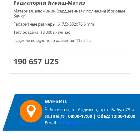
Радиаторни йиғиш-Матиз
Материал: алюминий (сердцевина) и полиамид (боковые
бачки)
Габаритные размеры: 617,5x382x76,6 mm
Теплоотдача: 18,000 ккал/час
Падение воздушного давления: 112.7 Па
190 657 UZS
МАНЗИЛ:
Ўзбекистон, ш. Андижон, пр-т. Бабур 73-а
Иш вақти:
08:00-17:00 | Обед: 12:00-13:00
Email:
info@uzcc.uz