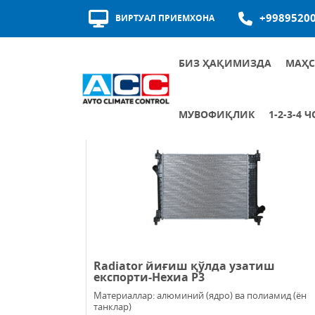
+9989520
ВИРТУАЛ ПРИЕМХОНА
БИЗ ҲАҚИМИЗДА
МАҲС
МУКОФОТЛАР ВА СЕРТИФИКАТЛАР
ЕТКАЗИБ БЕРУВЧИЛАРНИНГ СИФАТИ
МУВОФИҚЛИК
1-2-3-4
1-2-3-4 ЧОРАК АЙЛАНИШИ
АЛОҚА КАНАЛЛАРИ
КОРПОРАТИВ ФАОЛИЯТ
КОРРУПСИЯГА ҚАРШИ КУРАШИШГА ОИД АСОСИЙ ҲУЖЖАТЛАР
Radiator йиғиш қўлда узатиш
експорти-Нехиа Р3
Материаллар: алюминий (ядро) ва полиамид (ён
танклар)