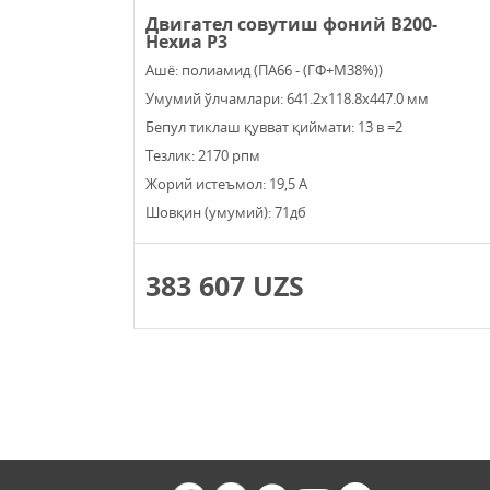
Двигател совутиш фоний В200-
Нехиа Р3
Ашё: полиамид (ПА66 - (ГФ+М38%))
Умумий ўлчамлари: 641.2х118.8х447.0 мм
Бепул тиклаш қувват қиймати: 13 в =2
Тезлик: 2170 рпм
Жорий истеъмол: 19,5 А
Шовқин (умумий): 71дб
383 607 UZS