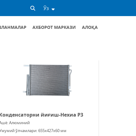
Ўз
ШЛАНМАЛАР
АХБОРОТ МАРКАЗИ
АЛОҚА
ИЖРОИЯ ТАЙИНЛАШ ЖАДВАЛИ
УМУМИЙ АЛОҚАЛАР
VIRTUAL ҚАБУЛ
Конденсаторни йиғиш-Нехиа Р3
Ашё: Алюминий
Умумий ўлчамлари: 655х427х60 мм