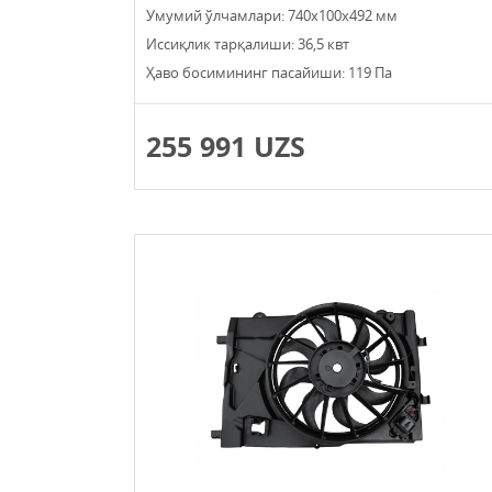
Умумий ўлчамлари: 740х100х492 мм
Иссиқлик тарқалиши: 36,5 квт
Ҳаво босимининг пасайиши: 119 Па
255 991 UZS