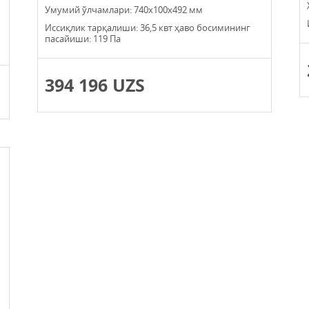
Умумий ўлчамлари: 740х100х492 мм
Иссиқлик тарқалиши: 36,5 квт ҳаво босимининг
пасайиши: 119 Па
394 196 UZS