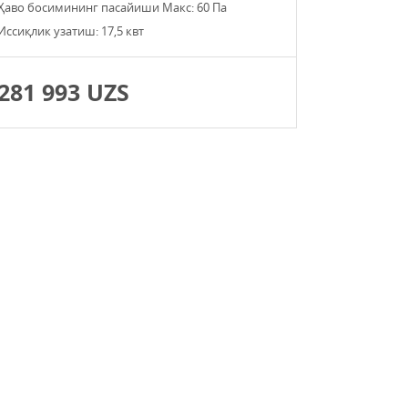
Ҳаво босимининг пасайиши Макс: 60 Па
Иссиқлик узатиш: 17,5 квт
281 993 UZS