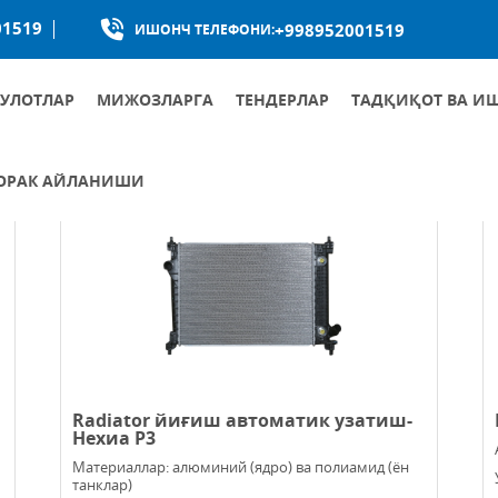
01519
+998952001519
ИШОНЧ ТЕЛЕФОНИ:
УЛОТЛАР
МИЖОЗЛАРГА
ТЕНДЕРЛАР
ТАДҚИҚОТ ВА И
 ЧОРАК АЙЛАНИШИ
Radiator йиғиш автоматик узатиш-
Нехиа Р3
Материаллар: алюминий (ядро) ва полиамид (ён
танклар)