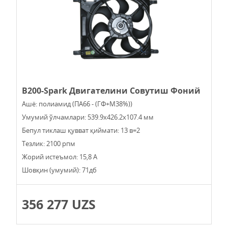
В200-Spark Двигателини Совутиш Фоний
Ашё: полиамид (ПА66 - (ГФ+М38%))
Умумий ўлчамлари: 539.9х426.2х107.4 мм
Бепул тиклаш қувват қиймати: 13 в=2
Тезлик: 2100 рпм
Жорий истеъмол: 15,8 А
Шовқин (умумий): 71дб
356 277 UZS