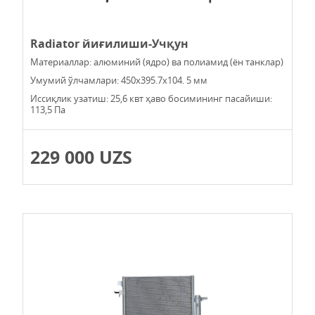
Radiator йиғилиши-Учқун
Материаллар: алюминий (ядро) ва полиамид (ён танклар)
Умумий ўлчамлари: 450х395.7х104. 5 мм
Иссиқлик узатиш: 25,6 квт ҳаво босимининг пасайиши:
113,5 Па
229 000 UZS