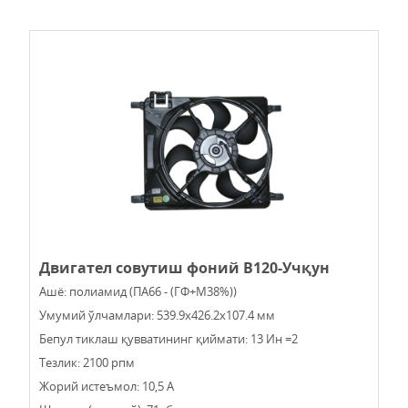
Двигател совутиш фоний В120-Учқун
Ашё: полиамид (ПА66 - (ГФ+М38%))
Умумий ўлчамлари: 539.9х426.2х107.4 мм
Бепул тиклаш қувватининг қиймати: 13 Ин =2
Тезлик: 2100 рпм
Жорий истеъмол: 10,5 А