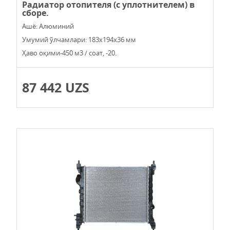
Радиатор отопителя (с уплотнителем) в
сборе.
Ашё: Алюминий
Умумий ўлчамлари: 183х194х36 мм
Ҳаво оқими-450 м3 / соат, -20.
87 442 UZS