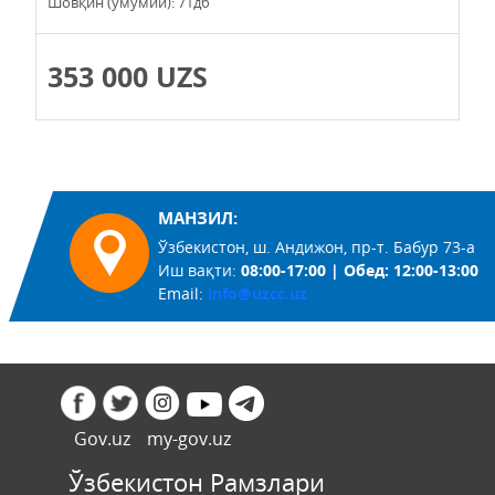
Шовқин (умумий): 71дб
353 000 UZS
МАНЗИЛ:
Ўзбекистон, ш. Андижон, пр-т. Бабур 73-а
Иш вақти:
08:00-17:00 | Обед: 12:00-13:00
Email:
info@uzcc.uz
Gov.uz
my-gov.uz
Ўзбекистон Рамзлари