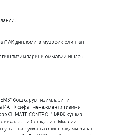
шланди.
ат" АК дипломига мувофиқ олинган -
латиш тизимларини оммавий ишлаб
STEMS" бошқарув тизимларини
ва ИАТФ сифат менежменти тизими
ерае CLIMATE CONTROL" МЧЖ қўшма
и лойиҳаларни бошқариш Миллий
н ўтган ва рўйхатга олиш рақами билан