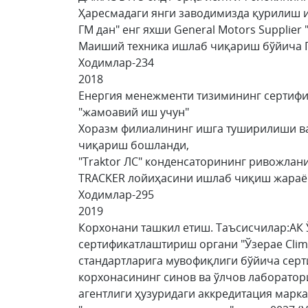
Ҳаресмадаги янги заводимизда қурилиш
ГМ дан" енг яхши General Motors Supplier
Маиший техника ишлаб чиқариш бўйича Гре
Ходимлар-234
2018
Енергия менежменти тизимининг сертифика
"жамоавий иш учун"
Хоразм филиалининг ишга туширилиши в
чиқариш бошланди,
"Traktor ЛС" конденсаторининг ривожл
TRACKER лойиҳасини ишлаб чиқиш жара
Ходимлар-295
2019
Корхонани ташкил етиш. Таъсисчилар:АК 
сертификатлаштириш органи "Ўзерае Clim
стандартларига мувофиқлиги бўйича сер
корхонасининг синов ва ўлчов лаборато
агентлиги ҳузуридаги аккредитация марка