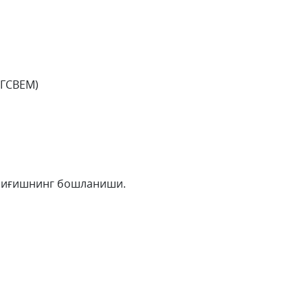
(ГСВЕМ)
 йиғишнинг бошланиши.