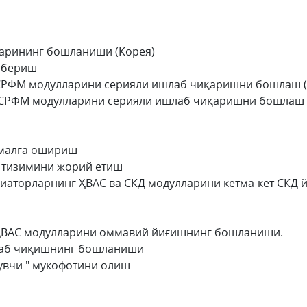
ларининг бошланиши (Корея)
 бериш
 & CРФМ модулларини серияли ишлаб чиқаришни бошлаш 
 & CРФМ модулларини серияли ишлаб чиқаришни бошлаш
амалга ошириш
 тизимини жорий етиш
диаторларнинг ҲВАC ва СКД модулларини кетма-кет CКД
 ҲВАC модулларини оммавий йиғишнинг бошланиши.
лаб чиқишнинг бошланиши
рувчи " мукофотини олиш