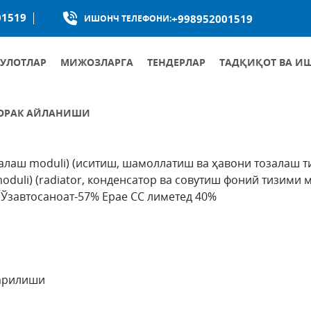
01519
+998952001519
ИШОНЧ ТЕЛЕФОНИ:
УЛОТЛАР
МИЖОЗЛАРГА
ТЕНДЕРЛАР
ТАДҚИҚОТ ВА И
 ЧОРАК АЙЛАНИШИ
 Ўзавтосаноат-57% Ерае CС лиметед 40%
алаш moduli) (иситиш, шамоллатиш ва ҳавони тозалаш т
duli) (radiator, конденсатор ва совутиш фоний тизими 
 Ўзавтосаноат-57% Ерае CС лиметед 40%
қарилиши