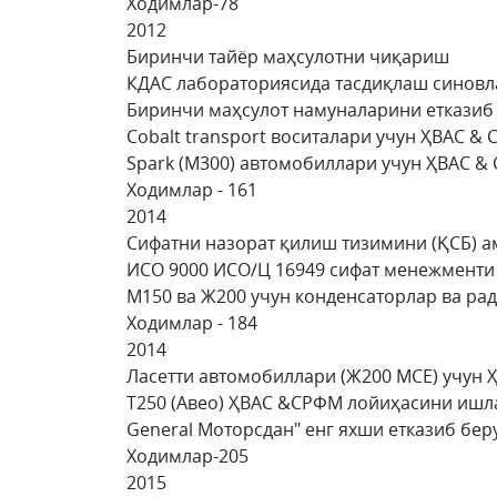
Ходимлар-78
2012
Биринчи тайёр маҳсулотни чиқариш
КДАC лабораториясида тасдиқлаш синов
Биринчи маҳсулот намуналарини етказиб
Cobalt transport воситалари учун ҲВАC
Spark (М300) автомобиллари учун ҲВАC
Ходимлар - 161
2014
Сифатни назорат қилиш тизимини (ҚСБ) 
ИСО 9000 ИСО/Ц 16949 сифат менежменти
М150 ва Ж200 учун конденсаторлар ва ра
Ходимлар - 184
2014
Ласетти автомобиллари (Ж200 МCЕ) учун
Т250 (Авео) ҲВАC &CРФМ лойиҳасини иш
General Моторсдан" енг яхши етказиб бе
Ходимлар-205
2015