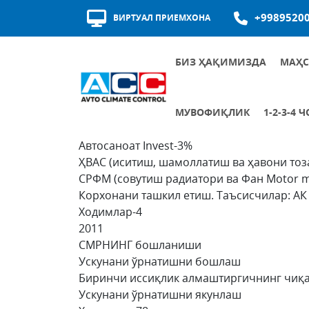
+9989520
ВИРТУАЛ ПРИЕМХОНА
БИЗ ҲАҚИМИЗДА
МАҲС
МУКОФОТЛАР ВА СЕРТИФИКАТЛАР
ЕТКАЗИБ БЕРУВЧИЛАРНИНГ СИФАТИ
2010
МУВОФИҚЛИК
1-2-3-4
Корхонани ташкил етиш. Таъсисчилар: АК
1-2-3-4 ЧОРАК АЙЛАНИШИ
АЛОҚА КАНАЛЛАРИ
КОРПОРАТИВ ФАОЛИЯТ
КОРРУПСИЯГА ҚАРШИ КУРАШИШГА ОИД АСОСИЙ ҲУЖЖАТЛАР
Автосаноат Invest-3%
ҲВАC (иситиш, шамоллатиш ва ҳавони тоз
CРФМ (совутиш радиатори ва Фан Motor mo
Корхонани ташкил етиш. Таъсисчилар: АК
Ходимлар-4
2011
СМРНИНГ бошланиши
Ускунани ўрнатишни бошлаш
Биринчи иссиқлик алмаштиргичнинг чи
Ускунани ўрнатишни якунлаш