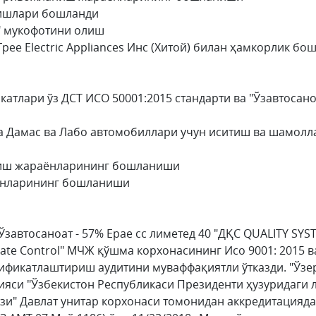
 ишлари бошланди
 " мукофотини олиш
е Electric Appliances Инc (Хитой) билан ҳамкорлик бо
тлари ўз ДСТ ИСО 50001:2015 стандарти ва "Ўзавтосано
а Дамас ва Лабо автомобиллари учун иситиш ва шамол
аниш жараёнларининг бошланиши
ёнларининг бошланиши
Ўзавтосаноат - 57% Ерае cс лиметед 40 "ДҚС QUALITY SY
ate Control" МЧЖ қўшма корхонасининг Исо 9001: 2015 
тификатлаштириш аудитини муваффақиятли ўтказди. "Ўз
рияси "Ўзбекистон Республикаси Президенти ҳузуридаг
зи" Давлат унитар корхонаси томонидан аккредитацияда