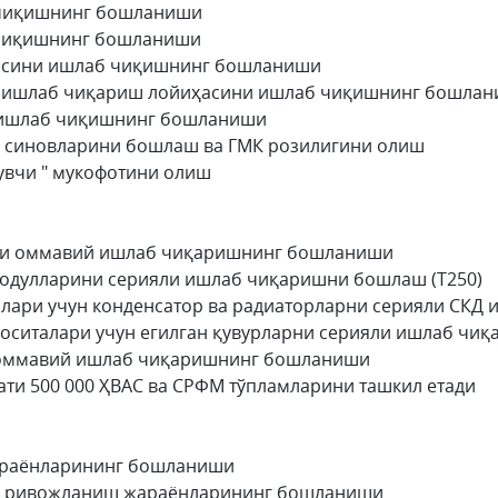
б чиқишнинг бошланиши
б чиқишнинг бошланиши
иҳасини ишлаб чиқишнинг бошланиши
ар ишлаб чиқариш лойиҳасини ишлаб чиқишнинг бошла
ни ишлаб чиқишнинг бошланиши
ш синовларини бошлаш ва ГМК розилигини олиш
рувчи " мукофотини олиш
рни оммавий ишлаб чиқаришнинг бошланиши
модулларини серияли ишлаб чиқаришни бошлаш (Т250)
биллари учун конденсатор ва радиаторларни серияли C
rt воситалари учун егилган қувурларни серияли ишлаб ч
и оммавий ишлаб чиқаришнинг бошланиши
ати 500 000 ҲВАC ва CРФМ тўпламларини ташкил етади
араёнларининг бошланиши
инг ривожланиш жараёнларининг бошланиши