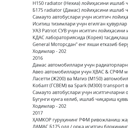
Н150 radiator (Нехиа) лойиҳасини ишла
Б175 radiator (Дамас) лойиҳасини ишла
Самауто автобуслари учун иситгич лой
Иситиш тизимлари учун егилган қувурл
УАЗ Patriot СУВ учун иситгич лойиҳаси
КДАC лабораториясида (Корея) тасдиқла
General Моторсдан" енг яхши етказиб бе
Ходимлар - 202
2016
Дамас автомобиллари учун радиаторла
Авео автомобиллари учун ҲВАC & CРФМ 
Ласетти (Ж200) ва Матиз (М150) автомо
Кобалт (ГСВЕМ) ва Spark (М300) transpo
Самауто автобуслари учун иситгичларн
Бугунги кунга келиб, ишлаб чиқариш қувв
Ходимлар - 202
2017
ҲАМКОР гуруҳининг РФМ ривожланиш ж
ДАМАС Б175 олд / орқа иситгич блокин