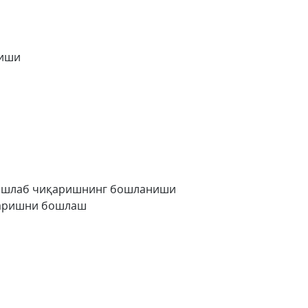
ниши
КД ишлаб чиқаришнинг бошланиши
иқаришни бошлаш