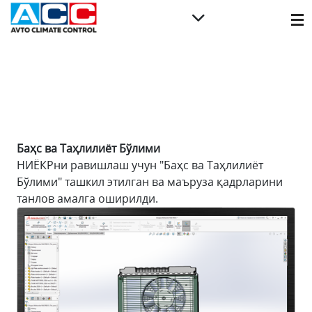
Баҳс ва Таҳлилиёт Бўлими
НИЁКРни равишлаш учун "Баҳс ва Таҳлилиёт
Бўлими" ташкил этилган ва маъруза қадрларини
танлов амалга оширилди.