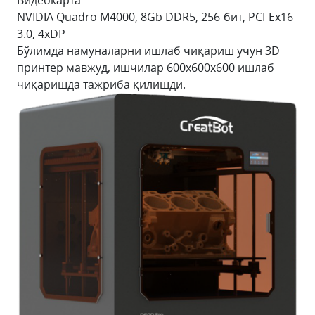
Видеокарта
NVIDIA Quadro M4000, 8Gb DDR5, 256-бит, PCI-Ex16
3.0, 4xDP
Бўлимда намуналарни ишлаб чиқариш учун 3D
принтер мавжуд, ишчилар 600х600х600 ишлаб
чиқаришда тажриба қилишди.