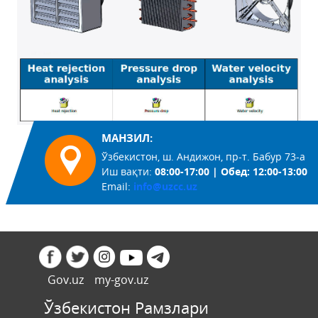
МАНЗИЛ:
Ўзбекистон, ш. Андижон, пр-т. Бабур 73-а
Иш вақти:
08:00-17:00 | Обед: 12:00-13:00
Email:
info@uzcc.uz
Gov.uz
my-gov.uz
Ўзбекистон Рамзлари