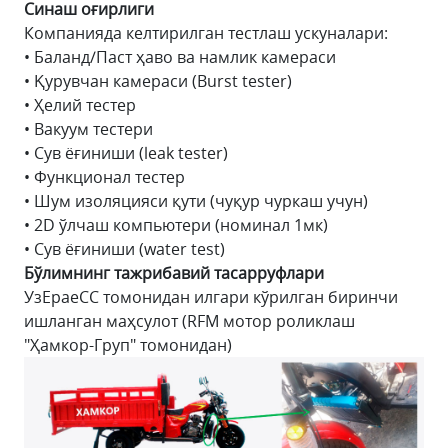
Синаш оғирлиги
Компанияда келтирилган тестлаш ускуналари:
• Баланд/Паст ҳаво ва намлик камераси
• Қурувчан камераси (Burst tester)
• Ҳелий тестер
• Вакуум тестери
• Сув ёғиниши (leak tester)
• Функционал тестер
• Шум изоляцияси қути (чуқур чуркаш учун)
• 2D ўлчаш компьютери (номинал 1мк)
• Сув ёғиниши (water test)
Бўлимнинг тажрибавий тасарруфлари
УзЕраеCC томонидан илгари кўрилган биринчи
ишланган маҳсулот (RFM мотор роликлаш
"Ҳамкор-Груп" томонидан)