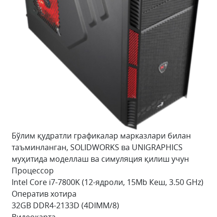
Бўлим қудратли графикалар марказлари билан
таъминланган, SOLIDWORKS ва UNIGRAPHICS
муҳитида моделлаш ва симуляция қилиш учун
Процессор
Intel Core i7-7800K (12-ядроли, 15Mb Кеш, 3.50 GHz)
Оператив хотира
32GB DDR4-2133D (4DIMM/8)