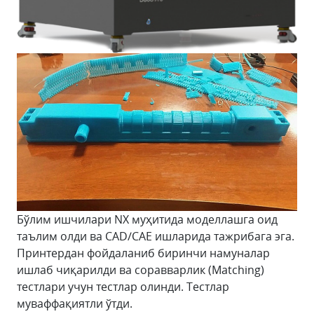
Бўлим ишчилари NX муҳитида моделлашга оид
таълим олди ва CAD/CAE ишларида тажрибага эга.
Принтердан фойдаланиб биринчи намуналар
ишлаб чиқарилди ва соравварлик (Matching)
тестлари учун тестлар олинди. Тестлар
муваффақиятли ўтди.