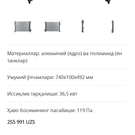
Материаллар: алюминий (ядро) ва полиамид (ён
танклар)
Умумий ўлчамлари: 740х100х492 мм
Иссиқлик тарқалиши: 36,5 квт
Ҳаво босимининг пасайиши: 119 Па
255 991 UZS