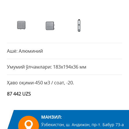
Ашё: Алюминий
Умумий ўлчамлари: 183х194х36 мм
Ҳаво оқими-450 м3 / соат, -20.
87 442 UZS
МАНЗИЛ:
Ўзбекистон, ш. Андижон, пр-т. Бабур 73-а