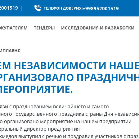
2001519
+998952001519
ТЕЛЕФОН ДОВЕРИЯ:
ОКУПАТЕЛЯМ
ТЕНДЕРЫ
ИССЛЕДОВАНИЯ И РАЗРАБОТКИ
МПЛАЕНС
НЕМ НЕЗАВИСИМОСТИ НАШ
КУМЕНТЫ ОБЩЕСТВА ПО БОРЬБЕ С КОРРУПЦИЕЙ
УМЕНТЫ ПО ПРОТИВОДЕЙСТВИЮ КОРРУПЦИИ
РГАНИЗОВАЛО ПРАЗДНИЧ
МЕРОПРИЯТИЕ.
вязи с празднованием величайшего и самого
вного государственного праздника страны Дня независи
о организовано мероприятие на нашем предприятии
еральный директор предприятия
Ахмедов выступил с речью и поздравил участников с пра