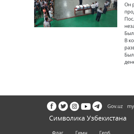
Он 
про
Пос
нез
Был
В к
раз
Был
ден
Gov.uz
my
Символика Узбекистана
Флаг
Гимн
Герб