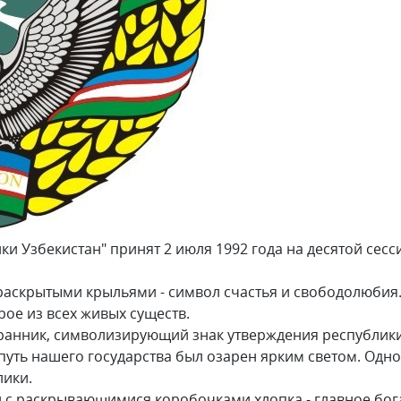
ки Узбекистан" принят 2 июля 1992 года на десятой сес
 раскрытыми крыльями - символ счастья и свободолюби
рое из всех живых существ.
ранник, символизирующий знак утверждения республики,
путь нашего государства был озарен ярким светом. Одн
лики.
ли с раскрывающимися коробочками хлопка - главное бо