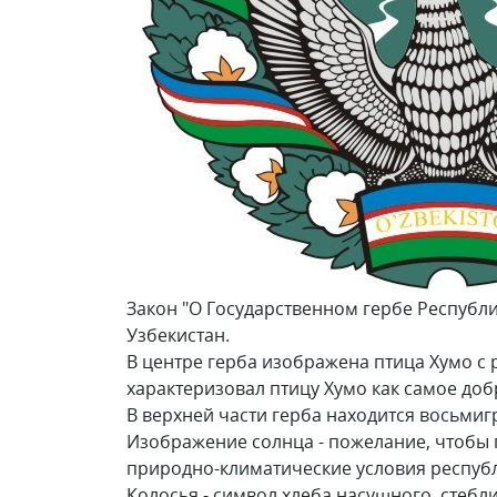
Закон "О Государственном гербе Республи
Узбекистан.
В центре герба изображена птица Хумо с
характеризовал птицу Хумо как самое доб
В верхней части герба находится восьмиг
Изображение солнца - пожелание, чтобы 
природно-климатические условия респуб
Колосья - символ хлеба насущного, стеб