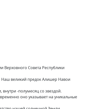
сии Верховного Совета Республики
я. Наш великий предок Алишер Навои
 внутри -полумесяц со звездой.
овременно оно указывает на уникальные
гатство нашей солнечной Земли,