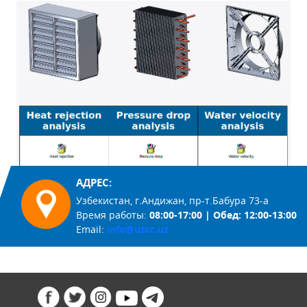
АДРЕС:
Узбекистан, г.Андижан, пр-т.Бабура 73-а
Время работы:
08:00-17:00 | Обед: 12:00-13:00
Email:
info@uzcc.uz