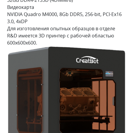
32GB DDR4-2133D (4DIMM/8)
Видеокарта
NVIDIA Quadro M4000, 8Gb DDR5, 256-bit, PCI-Ex16
3.0, 4xDP
Для изготовления опытных образцов в отделе
R&D имеется 3D принтер с рабочей областью
600х600х600.