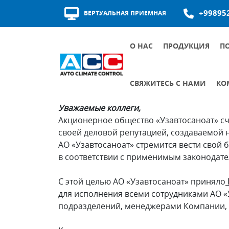
+99895
ВЕРТУАЛЬНАЯ ПРИЕМНАЯ
О НАС
ПРОДУКЦИЯ
П
НАГРАДЫ И СЕРТИФИКАТЫ
ИСТОРИЯ РАЗВИТИЯ
КАЧЕСТВО ПОСТАВЩИКОВ
Комплаенс
– в переводе с английского оз
СВЯЖИТЕСЬ С НАМИ
КО
ВИРТУАЛЬНАЯ ПРИЕМНАЯ
ГРАФИК ПРИЁМА РУКОВОДИТЕЛЕЙ
ВНУТРЕННИЕ ДО
ОСНОВНЫЕ ДОК
Уважаемые коллеги,
Акционерное общество «Узавтосаноат» сч
своей деловой репутацией, создаваемой
АО «Узавтосаноат» стремится вести свой б
в соответствии с применимым законодате
С этой целью АО «Узавтосаноат» приняло
для исполнения всеми сотрудниками АО «У
подразделений, менеджерами Компании, 