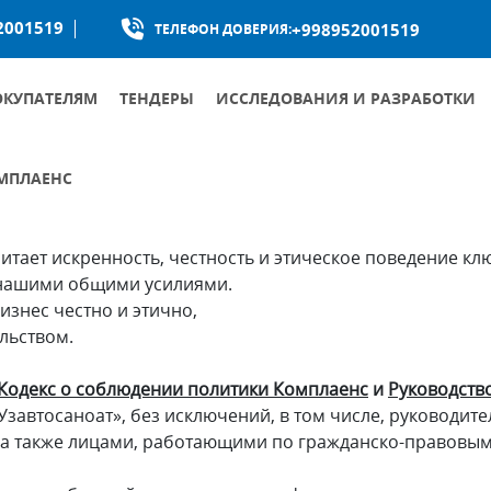
2001519
+998952001519
ТЕЛЕФОН ДОВЕРИЯ:
ОКУПАТЕЛЯМ
ТЕНДЕРЫ
ИССЛЕДОВАНИЯ И РАЗРАБОТКИ
начает «соответствие».
МПЛАЕНС
КУМЕНТЫ ОБЩЕСТВА ПО БОРЬБЕ С КОРРУПЦИЕЙ
УМЕНТЫ ПО ПРОТИВОДЕЙСТВИЮ КОРРУПЦИИ
итает искренность, честность и этическое поведение 
 нашими общими усилиями.
изнес честно и этично,
льством.
Кодекс о соблюдении политики Комплаенс
и
Руководств
завтосаноат», без исключений, в том числе, руководит
а также лицами, работающими по гражданско-правовы