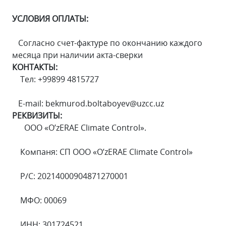
УСЛОВИЯ ОПЛАТЫ:
Согласно счет-фактуре по окончанию каждого
месяца при наличии акта-сверки
КОНТАКТЫ:
Тел: +99899 4815727
E-mail: bekmurod.boltaboyev@uzcc.uz
РЕКВИЗИТЫ:
ООО «O’zERAE Climate Control».
Компаня: СП ООО «O’zERAE Climate Control»
Р/С: 20214000904871270001
МФО: 00069
ИНН: 301724521