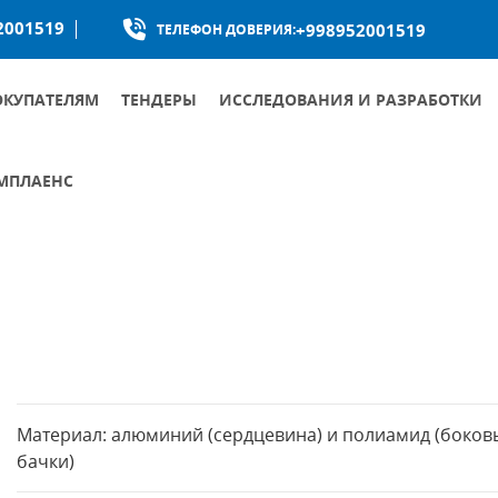
2001519
+998952001519
ТЕЛЕФОН ДОВЕРИЯ:
ОКУПАТЕЛЯМ
ТЕНДЕРЫ
ИССЛЕДОВАНИЯ И РАЗРАБОТКИ
МПЛАЕНС
КУМЕНТЫ ОБЩЕСТВА ПО БОРЬБЕ С КОРРУПЦИЕЙ
УМЕНТЫ ПО ПРОТИВОДЕЙСТВИЮ КОРРУПЦИИ
Материал: алюминий (сердцевина) и полиамид (боков
бачки)