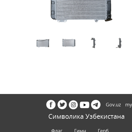
Gov.uz
my
Символика Узбекистана
Флаг
Гимн
Герб