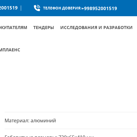
2001519
+998952001519
ТЕЛЕФОН ДОВЕРИЯ:
ОКУПАТЕЛЯМ
ТЕНДЕРЫ
ИССЛЕДОВАНИЯ И РАЗРАБОТКИ
МПЛАЕНС
КУМЕНТЫ ОБЩЕСТВА ПО БОРЬБЕ С КОРРУПЦИЕЙ
УМЕНТЫ ПО ПРОТИВОДЕЙСТВИЮ КОРРУПЦИИ
Материал: алюминий