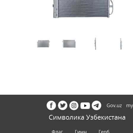
Gov.uz
my
Символика Узбекистана
Флаг
Гимн
Герб