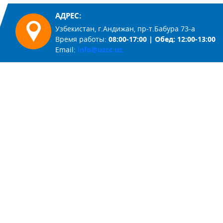
АДРЕС:
Узбекистан, г.Андижан, пр-т.Бабура 73-а
Время работы:
08:00-17:00 | Обед: 12:00-13:00
Email:
info@uzcc.uz
Gov.uz
my-gov.uz
Символика Узбекистана
Флаг
Гимн
Герб
© 2024 СП ООО "Avto Climate Control" Все права
защищены