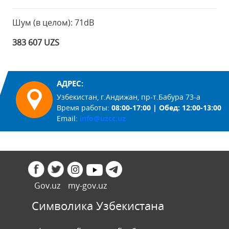
Шум (в целом): 71dB
383 607 UZS
АДРЕС:
Узбекистан, г.Андижан, пр-т.Бабура 73-а
Время работы:
08:00-17:00 | Обед: 12:00-13:00
Email:
info@uzcc.uz
Gov.uz
my-gov.uz
Символика Узбекистана