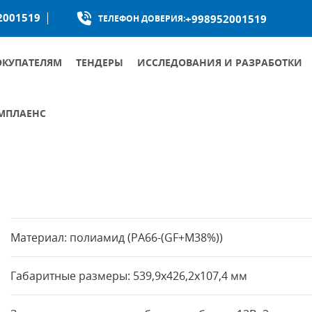
2001519
+998952001519
ТЕЛЕФОН ДОВЕРИЯ:
ОКУПАТЕЛЯМ
ТЕНДЕРЫ
ИССЛЕДОВАНИЯ И РАЗРАБОТКИ
МПЛАЕНС
КУМЕНТЫ ОБЩЕСТВА ПО БОРЬБЕ С КОРРУПЦИЕЙ
УМЕНТЫ ПО ПРОТИВОДЕЙСТВИЮ КОРРУПЦИИ
Материал: полиамид (PA66-(GF+М38%))
Габаритные размеры: 539,9x426,2x107,4 мм