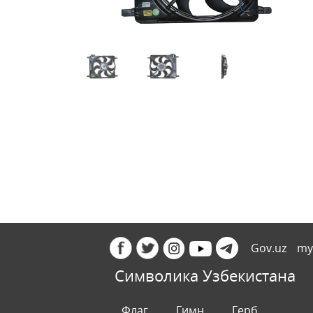
Gov.uz
my
Символика Узбекистана
Флаг
Гимн
Герб