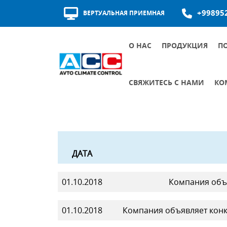
+99895
ВЕРТУАЛЬНАЯ ПРИЕМНАЯ
О НАС
ПРОДУКЦИЯ
П
НАГРАДЫ И СЕРТИФИКАТЫ
ИСТОРИЯ РАЗВИТИЯ
КАЧЕСТВО ПОСТАВЩИКОВ
СВЯЖИТЕСЬ С НАМИ
КО
ВИРТУАЛЬНАЯ ПРИЕМНАЯ
ГРАФИК ПРИЁМА РУКОВОДИТЕЛЕЙ
ВНУТРЕННИЕ ДО
ОСНОВНЫЕ ДОК
ДАТА
01.10.2018
Компания объя
01.10.2018
Компания объявляет конку