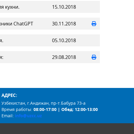
я кухни.
15.10.2018
хники ChatGPT
30.11.2018
я.
05.10.2018
я:
29.08.2018
АДРЕС:
Узбекистан, г.Андижан, пр-т.Бабура 73-а
Время работы:
08:00-17:00 | Обед: 12:00-13:00
Email:
info@uzcc.uz