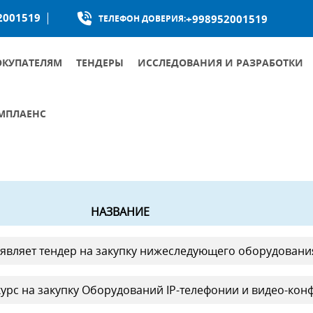
2001519
+998952001519
ТЕЛЕФОН ДОВЕРИЯ:
ОКУПАТЕЛЯМ
ТЕНДЕРЫ
ИССЛЕДОВАНИЯ И РАЗРАБОТКИ
МПЛАЕНС
КУМЕНТЫ ОБЩЕСТВА ПО БОРЬБЕ С КОРРУПЦИЕЙ
УМЕНТЫ ПО ПРОТИВОДЕЙСТВИЮ КОРРУПЦИИ
НАЗВАНИЕ
вляет тендер на закупку нижеследующего оборудовани
рс на закупку Оборудований IP-телефонии и видео-конф