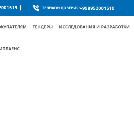
2001519
+998952001519
ТЕЛЕФОН ДОВЕРИЯ:
ОКУПАТЕЛЯМ
ТЕНДЕРЫ
ИССЛЕДОВАНИЯ И РАЗРАБОТКИ
МПЛАЕНС
КУМЕНТЫ ОБЩЕСТВА ПО БОРЬБЕ С КОРРУПЦИЕЙ
УМЕНТЫ ПО ПРОТИВОДЕЙСТВИЮ КОРРУПЦИИ