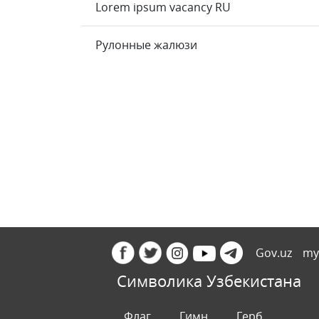
Lorem ipsum vacancy RU
Рулонные жалюзи
Gov.uz
my
Символика Узбекистана
Флаг
Гимн
Герб