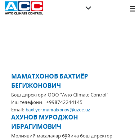
МАМАТХОНОВ БАХТИЁР
БЕГИЖОНОВИЧ
Бош директори ООО "Avto Climate Control"
Иш телефони:
+998742244145
Email:
baxtiyor.mamatxonov@uzcc.uz
АХУНОВ МУРОДЖОН
ИБРАГИМОВИЧ
Молиявий масалалар бўйича бош директор