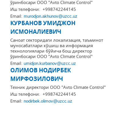
ўринбосари ООО "Avto Climate Control"
Иш телефони:
+998742244145
Email:
murodjon.akhunov@uzcc.uz
КУРБАНОВ УМИДЖОН
ИСМОНАЛИЕВИЧ
Саноат секторидаги локализация, таъминот
муносабатлари кўшиш ва информация
технологиялари бўйича бош директор
ўринбосари ООО "Avto Climate Control"
Email:
umidjon.kurbanov@uzcc.uz
ОЛИМОВ НОДИРБЕК
МИРФОЗИЛОВИЧ
Техник директори ООО "Avto Climate Control"
Иш телефони:
+998742244145
Email:
nodirbek.olimov@uzcc.uz