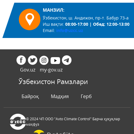
МАНЗИЛ:
Ўзбекистон, ш. Андижон, пр-т. Бабур 73-а
Иш вақти:
08:00-17:00 | Обед: 12:00-13:00
Email:
info@uzcc.uz
Gov.uz
my-gov.uz
Ўзбекистон Рамзлари
Байроқ
Мадҳия
Герб
© 2024 ЧП ООО "Avto Climate Control" Барча ҳуқуқлар
маҳфуз