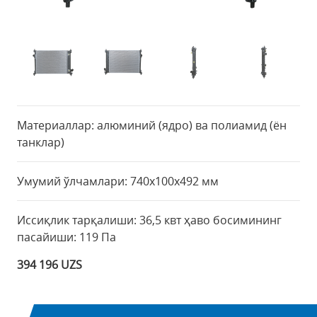
Материаллар: алюминий (ядро) ва полиамид (ён
танклар)
Умумий ўлчамлари: 740х100х492 мм
Иссиқлик тарқалиши: 36,5 квт ҳаво босимининг
пасайиши: 119 Па
394 196 UZS