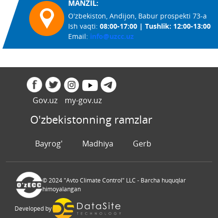
MANZIL:
O'zbekiston, Andijon, Babur prospekti 73-a
Ish vaqti:
08:00-17:00 | Tushlik: 12:00-13:00
Email:
info@uzcc.uz
Gov.uz
my-gov.uz
O'zbekistonning ramzlar
Bayrog'
Madhiya
Gerb
© 2024 "Avto Climate Control" LLC - Barcha huquqlar
himoyalangan
Developed by