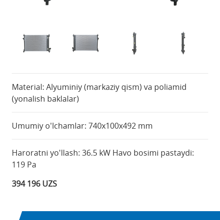
Material: Alyuminiy (markaziy qism) va poliamid
(yonalish baklalar)
Umumiy o'lchamlar: 740x100x492 mm
Haroratni yo'llash: 36.5 kW Havo bosimi pastaydi:
119 Pa
394 196 UZS