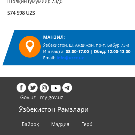
Шовқин (умумий): 73дб
574 598 UZS
МАНЗИЛ:
Ўзбекистон, ш. Андижон, пр-т. Бабур 73-а
Иш вақти:
08:00-17:00 | Обед: 12:00-13:00
Email:
info@uzcc.uz
Gov.uz
my-gov.uz
Ўзбекистон Рамзлари
Байроқ
Мадҳия
Герб