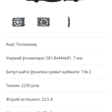
Ашё: Полиамид
Умумий ўлчамлари: 581.8х444х81. 7 мм
Бепул қайта ўрнатиш қувват қиймати: 13в 2
Тезлик: 2230 рпм
Жорий истеъмол: 22,5 А