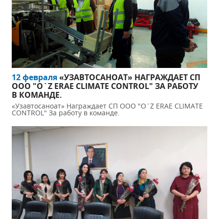
12 февраля
«УЗАВТОСАНОАТ» НАГРАЖДАЕТ СП
ООО "O`Z ERAE CLIMATE CONTROL" ЗА РАБОТУ
В КОМАНДЕ.
«Узавтосаноат» Награждает СП ООО "O`Z ERAE CLIMATE
CONTROL" За работу в команде.