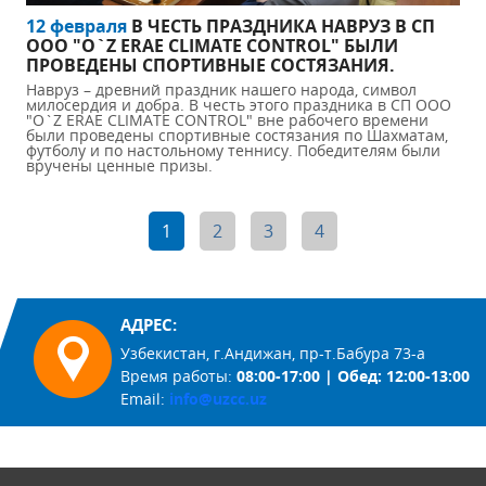
12 февраля
В ЧЕСТЬ ПРАЗДНИКА НАВРУЗ В СП
ООО "O`Z ERAE CLIMATE CONTROL" БЫЛИ
ПРОВЕДЕНЫ СПОРТИВНЫЕ СОСТЯЗАНИЯ.
Навруз – древний праздник нашего народа, символ
милосердия и добра. В честь этого праздника в СП ООО
"O`Z ERAE CLIMATE CONTROL" вне рабочего времени
были проведены спортивные состязания по Шахматам,
футболу и по настольному теннису. Победителям были
вручены ценные призы.
1
2
3
4
АДРЕС:
Узбекистан, г.Андижан, пр-т.Бабура 73-а
Время работы:
08:00-17:00 | Обед: 12:00-13:00
Email:
info@uzcc.uz