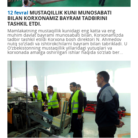
12 fevral
MUSTAQILLIK KUNI MUNOSABATI
BILAN KORXONAMIZ BAYRAM TADBIRINI
TASHKIL ETDI.
Mamlakatning mustaqillik kunidagi eng katta va eng
muhim davlat bayrami munosabati bilan, Korxonamizda
tadbir tashkil etildi Korxona bosh direktori N. Ahmedov
nutq so'zladi va ishtirokchilarni bayram bilan tabrikladi. U
O'zbekistonning mustaqillik yillaridagi yutuqlari va
korxonada amalga oshirilgan ishlar haqida so'zlab ber...