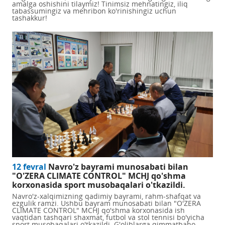
amalga oshishini tilaymiz! Tinimsiz mehnatingiz, iliq
tabassumingiz va mehribon ko'rinishingiz uchun
tashakkur!
12 fevral
Navro'z bayrami munosabati bilan
"O'ZERA CLIMATE CONTROL" MCHJ qo'shma
korxonasida sport musobaqalari o'tkazildi.
Navro'z-xalqimizning qadimiy bayrami, rahm-shafqat va
ezgulik ramzi. Ushbu bayram munosabati bilan "O'ZERA
CLIMATE CONTROL" MCHJ qo'shma korxonasida ish
vaqtidan tashqari shaxmat, futbol va stol tennisi bo'yicha
sport musobaqalari o'tkazildi. G'oliblarga qimmatbaho