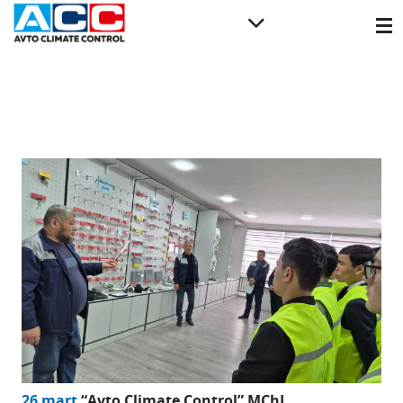
26 mart
“Avto Climate Control” MChJ