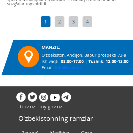
sovg'alar topshirildi.
1
2
3
4
MANZIL:
O'zbekiston, Andijon, Babur prospekti 73-a
Ish vaqti:
08:00-17:00 | Tushlik: 12:00-13:00
Email:
info@uzcc.uz
Gov.uz
my-gov.uz
O'zbekistonning ramzlar