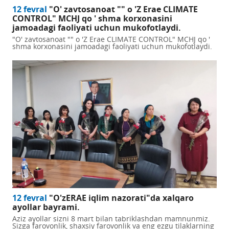
12 fevral
"O' zavtosanoat "" o 'Z Erae CLIMATE
CONTROL" MCHJ qo ' shma korxonasini
jamoadagi faoliyati uchun mukofotlaydi.
"O' zavtosanoat "" o 'Z Erae CLIMATE CONTROL" MCHJ qo '
shma korxonasini jamoadagi faoliyati uchun mukofotlaydi.
12 fevral
"O'zERAE iqlim nazorati"da xalqaro
ayollar bayrami.
Aziz ayollar sizni 8 mart bilan tabriklashdan mamnunmiz.
Sizga farovonlik, shaxsiy farovonlik va eng ezgu tilaklarning