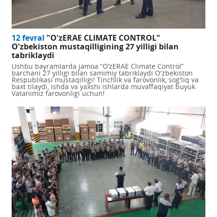
12 fevral
"O'zERAE CLIMATE CONTROL"
O'zbekiston mustaqilligining 27 yilligi bilan
tabriklaydi
Ushbu bayramlarda jamoa “O’zERAE Climate Control”
barchani 27 yilligi bilan samimiy tabriklaydi O'zbekiston
Respublikasi mustaqilligi! Tinchlik va farovonlik, sog'liq va
baxt tilaydi, ishda va yaxshi ishlarda muvaffaqiyat buyuk
Vatanimiz farovonligi uchun!