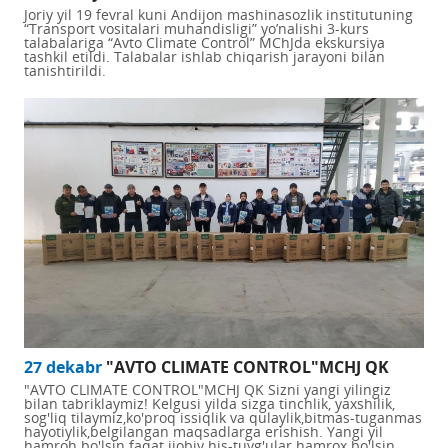
Joriy yil 19 fevral kuni Andijon mashinasozlik institutuning
“Transport vositalari muhandisligi” yo’nalishi 3-kurs
talabalariga “Avto Climate Control” MChJda ekskursiya
tashkil etildi. Talabalar ishlab chiqarish jarayoni bilan
tanishtirildi.
27 dekabr
"AVTO CLIMATE CONTROL"MCHJ QK
"AVTO CLIMATE CONTROL"MCHJ QK Sizni yangi yilingiz
bilan tabriklaymiz! Kelgusi yilda sizga tinchlik, yaxshilik,
sog'liq tilaymiz,ko'proq issiqlik va qulaylik,bitmas-tuganmas
hayotiylik,belgilangan maqsadlarga erishish. Yangi yil
hamroh bo'lsin faqat ijobiy his-tuyg'ular hamrox bo'lsin