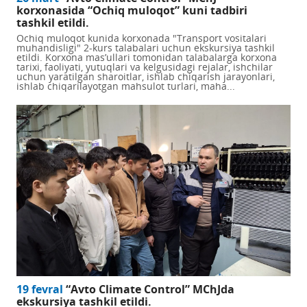
korxonasida “Ochiq muloqot” kuni tadbiri
tashkil etildi.
Ochiq muloqot kunida korxonada "Transport vositalari
muhandisligi" 2-kurs talabalari uchun ekskursiya tashkil
etildi. Korxona mas’ullari tomonidan talabalarga korxona
tarixi, faoliyati, yutuqlari va kelgusidagi rejalar, ishchilar
uchun yaratilgan sharoitlar, ishlab chiqarish jarayonlari,
ishlab chiqarilayotgan mahsulot turlari, maha...
19 fevral
“Avto Climate Control” MChJda
ekskursiya tashkil etildi.