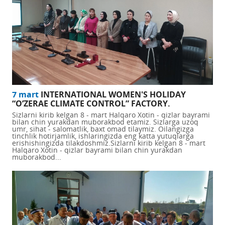
7 mart
INTERNATIONAL WOMEN'S HOLIDAY
“O’ZERAE CLIMATE CONTROL” FACTORY.
Sizlarni kirib kelgan 8 - mart Halqaro Xotin - qizlar bayrami
bilan chin yurakdan muborakbod etamiz. Sizlarga uzoq
umr, sihat - salomatlik, baxt omad tilaymiz. Oilangizga
tinchlik hotirjamlik, ishlaringizda eng katta yutuqlarga
erishishingizda tilakdoshmiz.Sizlarni kirib kelgan 8 - mart
Halqaro Xotin - qizlar bayrami bilan chin yurakdan
muborakbod...