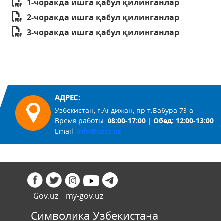
1-чоракда ишга қабул қилинганлар
2-чоракда ишга қабул қилинганлар
3-чоракда ишга қабул қилинганлар
АДРЕС:
Узбекистан, г.Андижан, пр-т.Бабура 73-а
Время работы:
08:00-17:00 | Обед: 12:00-13:00
Email:
info@uzcc.uz
Gov.uz
my-gov.uz
Символика Узбекистана