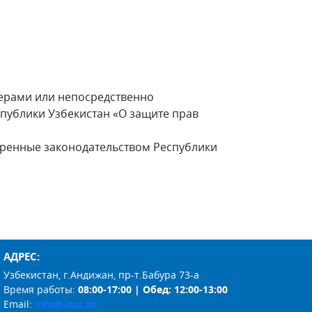
ерами или непосредственно
спублики Узбекистан «О защите прав
енные законодательством Республики
АДРЕС:
Узбекистан, г.Андижан, пр-т.Бабура 73-а
Время работы:
08:00-17:00 | Обед: 12:00-13:00
Email:
info@uzcc.uz