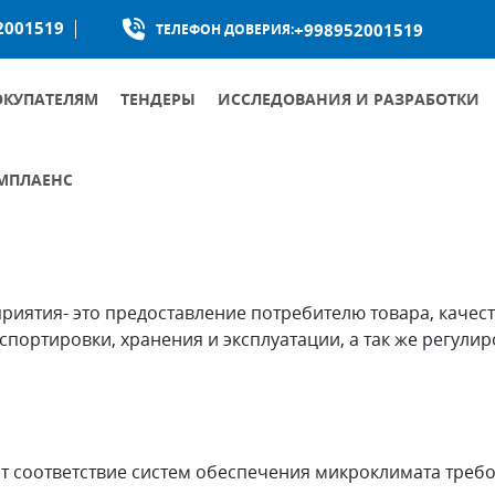
2001519
+998952001519
ТЕЛЕФОН ДОВЕРИЯ:
ОКУПАТЕЛЯМ
ТЕНДЕРЫ
ИССЛЕДОВАНИЯ И РАЗРАБОТКИ
УСЛОВИЯ ГАРАНТИИ КАЧЕСТВА ПРОДУКЦИИ
МПЛАЕНС
 модули систем отопления, вентиляции и воздушного 
КУМЕНТЫ ОБЩЕСТВА ПО БОРЬБЕ С КОРРУПЦИЕЙ
УМЕНТЫ ПО ПРОТИВОДЕЙСТВИЮ КОРРУПЦИИ
ятия- это предоставление потребителю товара, качест
спортировки, хранения и эксплуатации, а так же регул
оответствие систем обеспечения микроклимата требова