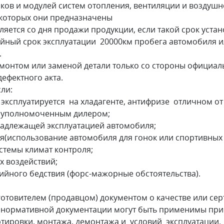
в и модулей систем отопления, вентиляции и воздушн
я которых они предназначены
тся со дня продажи продукции, если такой срок устан
ийный срок эксплуатации 20000км пробега автомобиля ил
.
нтом или заменой детали только со стороны официаль
дефектного акта.
ли:
и эксплуатируется на хладагенте, антифризе отличном о
е уполномоченным дилером;
надлежащей эксплуатацией автомобиля;
я(использование автомобиля для гонок или спортивных
стемы климат контроля;
х воздействий;
хийного бедствия (форс-мажорные обстоятельства).
овителем (продавцом) документом о качестве или серт
ормативной документации могут быть применимы при 
ртировки, монтажа, демонтажа и условий эксплуатации.