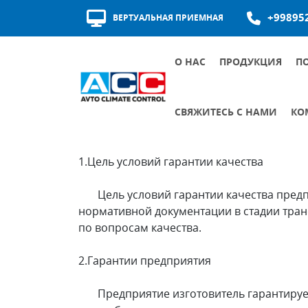
+99895
ВЕРТУАЛЬНАЯ ПРИЕМНАЯ
О НАС
ПРОДУКЦИЯ
П
НАГРАДЫ И СЕРТИФИКАТЫ
ИСТОРИЯ РАЗВИТИЯ
КАЧЕСТВО ПОСТАВЩИКОВ
СВЯЖИТЕСЬ С НАМИ
КО
(теплообменники и
ВИРТУАЛЬНАЯ ПРИЕМНАЯ
ГРАФИК ПРИЁМА РУКОВОДИТЕЛЕЙ
ВНУТРЕННИЕ ДО
ОСНОВНЫЕ ДОК
1.Цель условий гарантии качества
Цель условий гарантии качества предпри
нормативной документации в стадии тран
по вопросам качества.
2.Гарантии предприятия
Предприятие изготовитель гарантирует с