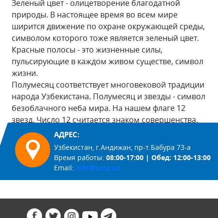
Зеленый цвет - олицетворение благодатной
природы. В настоящее время во всем мире
ширится движение по охране окружающей среды,
символом которого тоже является зеленый цвет.
Красные полосы - это жизненные силы,
пульсирующие в каждом живом существе, символ
жизни.
Полумесяц соответствует многовековой традиции
народа Узбекистана. Полумесяц и звезды - символ
безоблачного неба мира. На нашем флаге 12
звезд. Число 12 считается знаком совершенства.
АДРЕС:
Узбекистан, г.Андижан, пр-т.Бабура 73-а
Время работы:
08:00-17:00 | Обед: 12:00-13:00
Email:
info@uzcc.uz