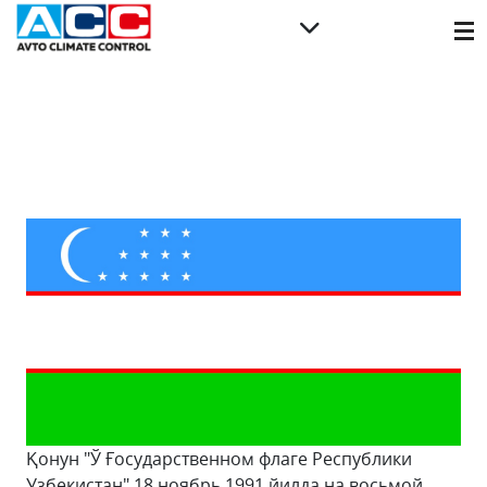
Қонун "Ў Ғосударственном флаге Республики
Узбекистан" 18 ноябрь 1991 йилда на восьмой