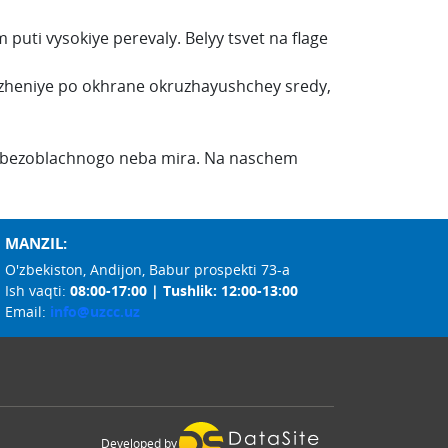
puti vysokiye perevaly. Belyy tsvet na flage
vizheniye po okhrane okruzhayushchey sredy,
ol bezoblachnogo neba mira. Na naschem
MANZIL:
O'zbekiston, Andijon, Babur prospekti 73-a
Ish vaqti:
08:00-17:00 | Tushlik: 12:00-13:00
Email:
info@uzcc.uz
Developed by