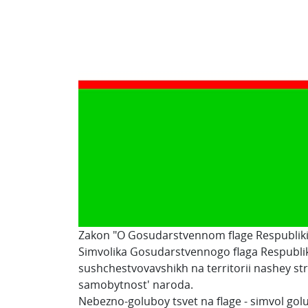
Zakon "O Gosudarstvennom flage Respubliki 
Simvolika Gosudarstvennogo flaga Respublik
sushchestvovavshikh na territorii nashey st
samobytnost' naroda.
Nebezno-goluboy tsvet na flage - simvol gol