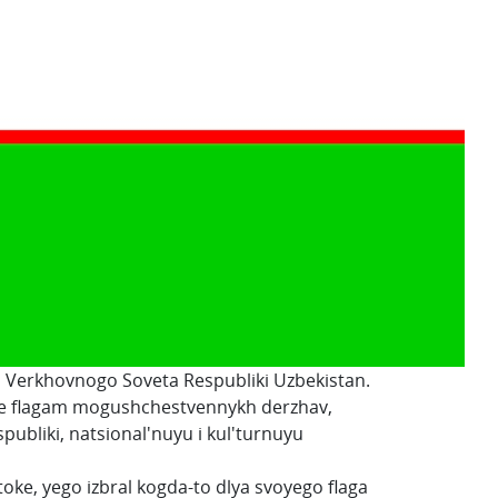
i Verkhovnogo Soveta Respubliki Uzbekistan.
yye flagam mogushchestvennykh derzhav,
ubliki, natsional'nuyu i kul'turnuyu
oke, yego izbral kogda-to dlya svoyego flaga