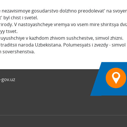
ye nezavisimoye gosudarstvo dolzhno preodolevat' na svoyem 
byl chist i svetel.
 prirody. V nastoyashcheye vremya vo vsem mire shiritsya d
y tsvet.
siruyushchiye v kazhdom zhivom sushchestve, simvol zhizni.
raditsii naroda Uzbekistana. Polumesyats i zvezdy - simv
om sovershenstva.
-gov.uz