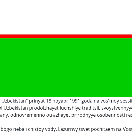
Uzbekistan" prinyat 18 noyabr 1991 goda na vos'moy sessi
i Uzbekistan prodolzhayet luchshiye traditsii, svoystvenn
rany, odnovremenno otrazhayet prirodnyye osobennosti resp
ubogo neba i chistoy vody. Lazurnyy tsvet pochitaem na Vost