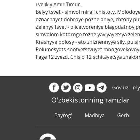
i velikiy Amir Timur.
Belyy tsvet - simvol mira i chistoty. Molodo
oznachayet dobroye pozhelaniye, chtoby put' 
Zelenyy tsvet - olicetvoreniye blagodatnoy
simvolom kotorogo tozhe yavlyayetsya zeleny
Krasnyye polosy - eto zhiznennyye sily, pul
Polumesyats sootvetstvuyet mnogovekovoy t
flage 12 zvezd. Chislo 12 schitayetsya znak
Gov.uz
my
O'zbekistonning ramzlar
Bayrog'
Madhiya
Gerb