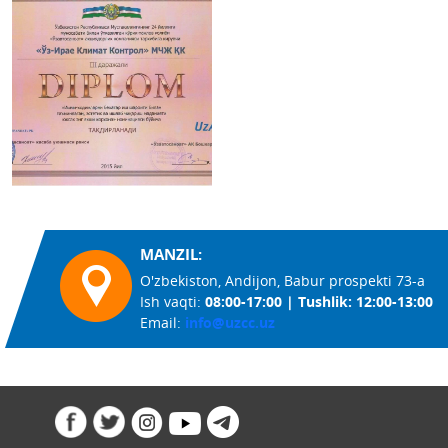
MANZIL:
O'zbekiston, Andijon, Babur prospekti 73-a
Ish vaqti:
08:00-17:00 | Tushlik: 12:00-13:00
Email:
info@uzcc.uz