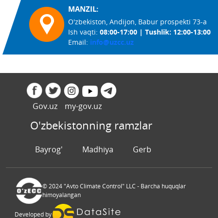
MANZIL:
O'zbekiston, Andijon, Babur prospekti 73-a
Ish vaqti:
08:00-17:00 | Tushlik: 12:00-13:00
Email:
info@uzcc.uz
Gov.uz
my-gov.uz
O'zbekistonning ramzlar
Bayrog'
Madhiya
Gerb
© 2024 "Avto Climate Control" LLC - Barcha huquqlar
himoyalangan
Developed by