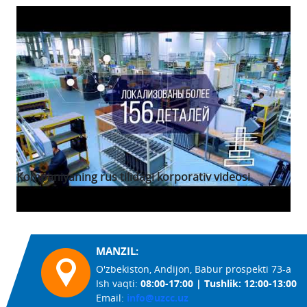
Kompaniyaning rus tilidagi korporativ videosi
MANZIL:
O'zbekiston, Andijon, Babur prospekti 73-a
Ish vaqti:
08:00-17:00 | Tushlik: 12:00-13:00
Email:
info@uzcc.uz