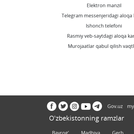
Elektron manzil
Telegram messenjeridagi aloqa 
Ishonch telefoni
Rasmiy veb-saytdagi aloqa kan
Murojaatlar qabul qilish vaqtl
Gov.uz
my
O'zbekistonning ramzlar
Bayrog'
Madhiya
Gerb