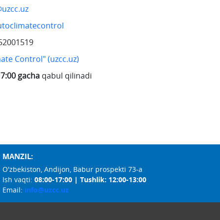
@uzcc.uz
utoclimatecontrol
52001519
te Control" (uzcc.uz)
7:00 gacha
qabul qilinadi
MANZIL:
O'zbekiston, Andijon, Babur prospekti 73-a
Ish vaqti:
08:00-17:00 | Tushlik: 12:00-13:00
Email:
info@uzcc.uz