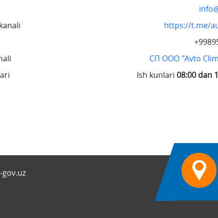
info
kanali
https://t.me/a
+9989
ali
СП ООО "Avto Clima
ari
Ish kunlari
08:00 dan 1
-gov.uz