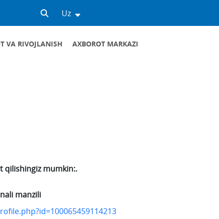
Uz
T VA RIVOJLANISH
AXBOROT MARKAZI
 qilishingiz mumkin:.
nali manzili
rofile.php?id=100065459114213