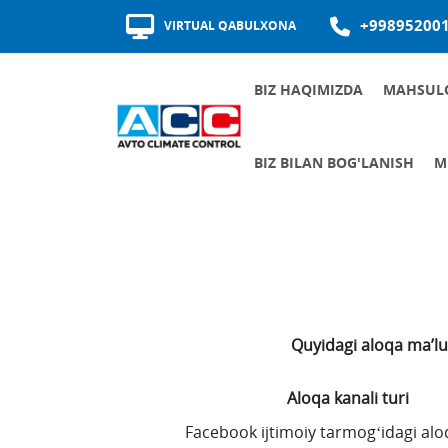
+99895200
VIRTUAL QABULXONA
BIZ HAQIMIZDA
MAHSUL
MUKOFOTLAR VA SERTIFIKATLAR
TA'MINOTCHILAR SIFATI
BIZ BILAN BOG'LANISH
M
BOSHQARUVCHILAR QABUL JADVALI
AL
JAMIYATNIN
ISHGA
KORRUPSIY
Quyidagi aloqa maʼlu
Aloqa kanali turi
Facebook ijtimoiy tarmogʻidagi alo