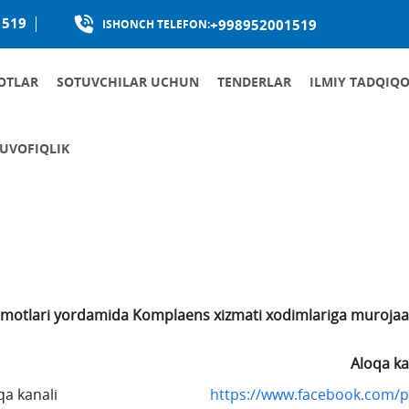
1519
+998952001519
ISHONCH TELEFON:
OTLAR
SOTUVCHILAR UCHUN
TENDERLAR
ILMIY TADQIQO
MAHALLIYLASHTIRISHNI RIVOJLANTIRISH.
UVOFIQLIK
OQA KANALLARI
G KORRUPSIYAGA QARSHI KURASHISHGA OID ICHKI HUJJATLARI
 QABUL QILISH VA ROTATSIYA
AGA QARSHI KURASHISHGA OID ASOSIY HUJJATLAR
motlari yordamida Komplaens xizmati xodimlariga murojaat
Aloqa ka
qa kanali
https://www.facebook.com/p