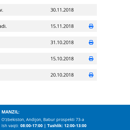
v.
30.11.2018
di.
15.11.2018
31.10.2018
15.10.2018
20.10.2018
MANZIL:
O'zbekiston, Andijon, Babur prospekti 73-a
Ish vaqti:
08:00-17:00 | Tushlik: 12:00-13:00