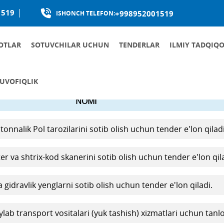
1519
+998952001519
ISHONCH TELEFON:
OTLAR
SOTUVCHILAR UCHUN
TENDERLAR
ILMIY TADQIQO
MAHALLIYLASHTIRISHNI RIVOJLANTIRISH.
UVOFIQLIK
NOMI
OQA KANALLARI
G KORRUPSIYAGA QARSHI KURASHISHGA OID ICHKI HUJJATLARI
 QABUL QILISH VA ROTATSIYA
AGA QARSHI KURASHISHGA OID ASOSIY HUJJATLAR
nnalik Pol tarozilarini sotib olish uchun tender e'lon qiladi
r va shtrix-kod skanerini sotib olish uchun tender e'lon qila
gidravlik yenglarni sotib olish uchun tender e'lon qiladi.
lab transport vositalari (yuk tashish) xizmatlari uchun tanlo