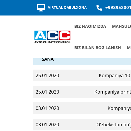
+99895200
VIRTUAL QABULXONA
BIZ HAQIMIZDA
MAHSUL
MUKOFOTLAR VA SERTIFIKATLAR
TA'MINOTCHILAR SIFATI
BIZ BILAN BOG'LANISH
M
SANA
BOSHQARUVCHILAR QABUL JADVALI
AL
JAMIYATNIN
ISHGA
KORRUPSIY
25.01.2020
Kompaniya 10 to
25.01.2020
Kompaniya printe
03.01.2020
Kompaniya 
03.01.2020
O'zbekiston bo'y