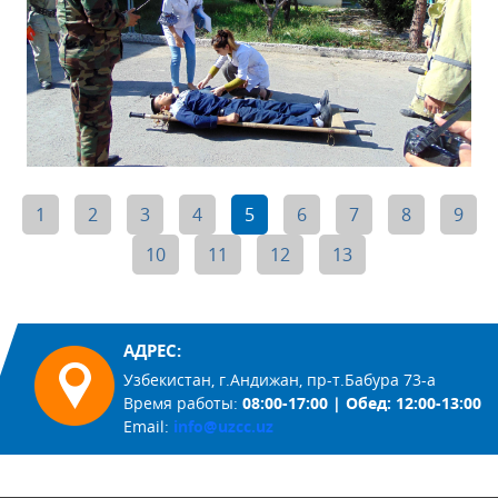
1
2
3
4
5
6
7
8
9
10
11
12
13
АДРЕС:
Узбекистан, г.Андижан, пр-т.Бабура 73-а
Время работы:
08:00-17:00 | Обед: 12:00-13:00
Email:
info@uzcc.uz