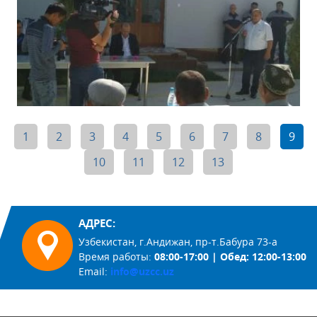
1
2
3
4
5
6
7
8
9
10
11
12
13
АДРЕС:
Узбекистан, г.Андижан, пр-т.Бабура 73-а
Время работы:
08:00-17:00 | Обед: 12:00-13:00
Email:
info@uzcc.uz